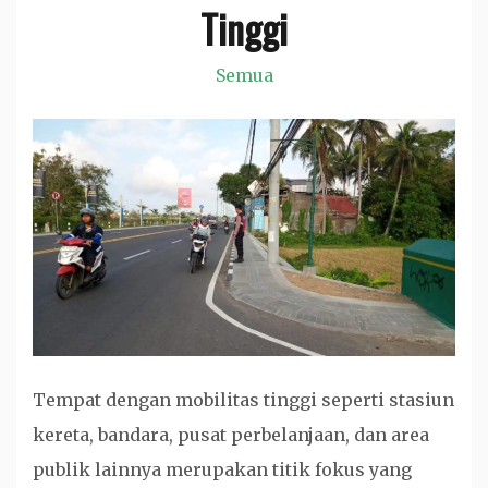
Tinggi
Semua
Tempat dengan mobilitas tinggi seperti stasiun
kereta, bandara, pusat perbelanjaan, dan area
publik lainnya merupakan titik fokus yang