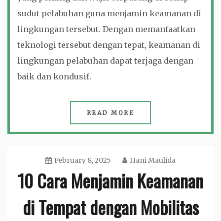
sudut pelabuhan guna menjamin keamanan di
lingkungan tersebut. Dengan memanfaatkan
teknologi tersebut dengan tepat, keamanan di
lingkungan pelabuhan dapat terjaga dengan
baik dan kondusif.
READ MORE
February 8, 2025
Hani Maulida
10 Cara Menjamin Keamanan
di Tempat dengan Mobilitas