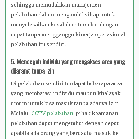
sehingga memudahkan manajemen
pelabuhan dalam mengambil sikap untuk
menyelesaikan kesalahan tersebut dengan
cepat tanpa mengganggu kinerja operasional
pelabuhan itu sendiri.
5. Mencegah individu yang mengakses area yang
dilarang tanpa izin
Di pelabuhan sendiri terdapat beberapa area
yang membatasi individu maupun khalayak
umum untuk bisa masuk tanpa adanya izin.
Melalui
CCTV pelabuhan
, pihak keamanan
pelabuhan dapat mengetahui dengan cepat
apabila ada orang yang berusaha masuk ke