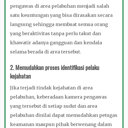
pengawas di area pelabuhan menjadi salah
satu keuntungan yang bisa dirasakan secara
langsung sehingga membuat semua orang
yang beraktivitas tanpa perlu takut dan
khawatir adanya gangguan dan kendala
selama berada di area tersebut.
2. Memudahkan proses identifikasi pelaku
kejahatan
Jika terjadi tindak kejahatan di area
pelabuhan, keberadaan kamera pengawas
yang tersebut di setiap sudut dan area
pelabuhan dinilai dapat memudahkan petugas
keamanan maupun pihak berwenang dalam