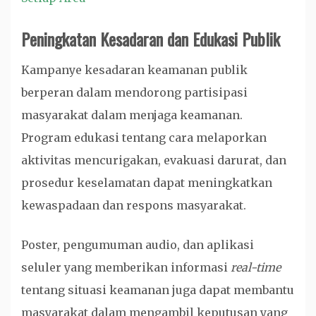
Peningkatan Kesadaran dan Edukasi Publik
Kampanye kesadaran keamanan publik
berperan dalam mendorong partisipasi
masyarakat dalam menjaga keamanan.
Program edukasi tentang cara melaporkan
aktivitas mencurigakan, evakuasi darurat, dan
prosedur keselamatan dapat meningkatkan
kewaspadaan dan respons masyarakat.
Poster, pengumuman audio, dan aplikasi
seluler yang memberikan informasi
real-time
tentang situasi keamanan juga dapat membantu
masyarakat dalam mengambil keputusan yang