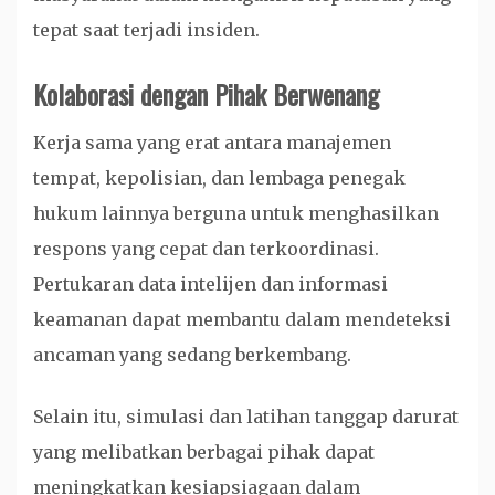
tepat saat terjadi insiden.
Kolaborasi dengan Pihak Berwenang
Kerja sama yang erat antara manajemen
tempat, kepolisian, dan lembaga penegak
hukum lainnya berguna untuk menghasilkan
respons yang cepat dan terkoordinasi.
Pertukaran data intelijen dan informasi
keamanan dapat membantu dalam mendeteksi
ancaman yang sedang berkembang.
Selain itu, simulasi dan latihan tanggap darurat
yang melibatkan berbagai pihak dapat
meningkatkan kesiapsiagaan dalam