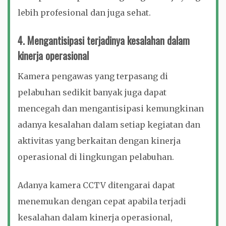
lebih profesional dan juga sehat.
4. Mengantisipasi terjadinya kesalahan dalam
kinerja operasional
Kamera pengawas yang terpasang di
pelabuhan sedikit banyak juga dapat
mencegah dan mengantisipasi kemungkinan
adanya kesalahan dalam setiap kegiatan dan
aktivitas yang berkaitan dengan kinerja
operasional di lingkungan pelabuhan.
Adanya kamera CCTV ditengarai dapat
menemukan dengan cepat apabila terjadi
kesalahan dalam kinerja operasional,