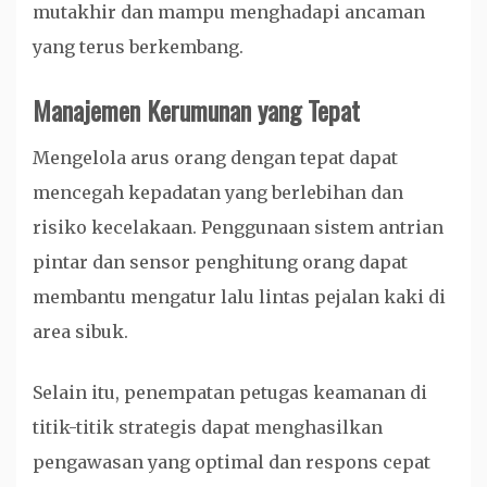
mutakhir dan mampu menghadapi ancaman
yang terus berkembang.
Manajemen Kerumunan yang Tepat
Mengelola arus orang dengan tepat dapat
mencegah kepadatan yang berlebihan dan
risiko kecelakaan. Penggunaan sistem antrian
pintar dan sensor penghitung orang dapat
membantu mengatur lalu lintas pejalan kaki di
area sibuk.
Selain itu, penempatan petugas keamanan di
titik-titik strategis dapat menghasilkan
pengawasan yang optimal dan respons cepat