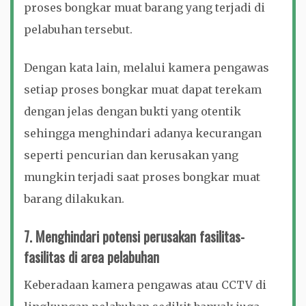
proses bongkar muat barang yang terjadi di
pelabuhan tersebut.
Dengan kata lain, melalui kamera pengawas
setiap proses bongkar muat dapat terekam
dengan jelas dengan bukti yang otentik
sehingga menghindari adanya kecurangan
seperti pencurian dan kerusakan yang
mungkin terjadi saat proses bongkar muat
barang dilakukan.
7. Menghindari potensi perusakan fasilitas-
fasilitas di area pelabuhan
Keberadaan kamera pengawas atau CCTV di